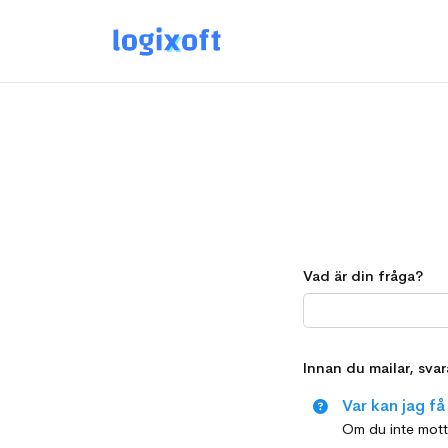
Vad är din fråga?
Innan du mailar, sva
Var kan jag f
Om du inte mott