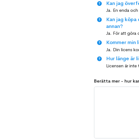
Kan jag överfö
Kan jag köpa 
annan?
Ja. För att göra 
Kommer min li
Hur länge är l
Berätta mer - hur kan