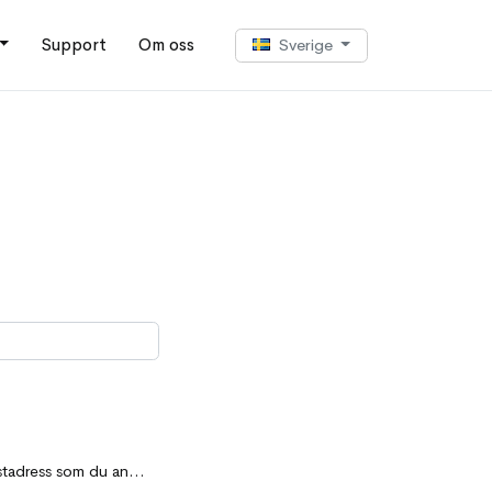
Support
Om oss
Sverige
öp. Se också till att kontrollera din skräppostmapp.