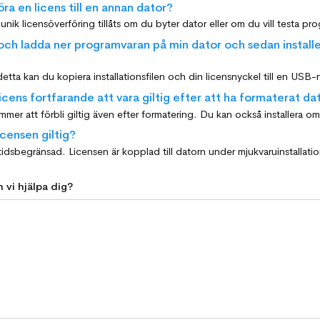
ra en licens till en annan dator?
och ladda ner programvaran på min dator och sedan install
detta kan du kopiera installationsfilen och din licensnyckel till en USB-
cens fortfarande att vara giltig efter att ha formaterat da
icensen giltig?
 vi hjälpa dig?