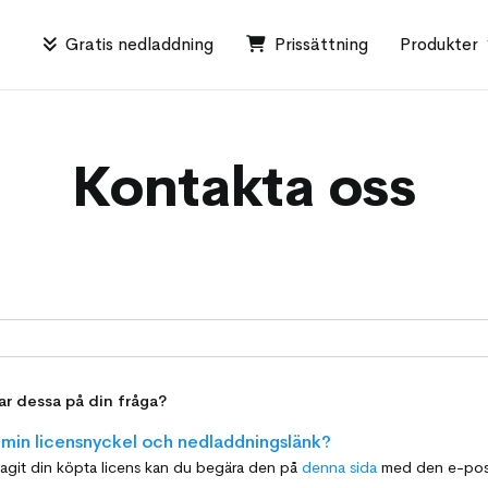
Gratis nedladdning
Prissättning
Produkter
Kontakta oss
rar dessa på din fråga?
å min licensnyckel och nedladdningslänk?
agit din köpta licens kan du begära den på
denna sida
med den e-postadress som du angav för ditt k