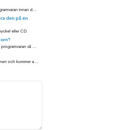
Ja. En enda och unik licensöverföring tillåts om du byter dator eller om du vill testa programvaran innan du installerar den på en annan dator.
era den på en
nyckel eller CD.
torn?
Ja. Din licens kommer att förbli giltig även efter formatering. Du kan också installera om programvaran så många gånger du vill på samma dator.
Licensen är inte tidsbegränsad. Licensen är kopplad till datorn under mjukvaruinstallationen och kommer att förbli giltig så länge som hårdvarukonfigurationen för datorn (processor + moderkort) förblir oförändrad.