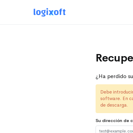
Recuper
¿Ha perdido su
Debe introduci
software. En ca
de descarga.
Su dirección de c