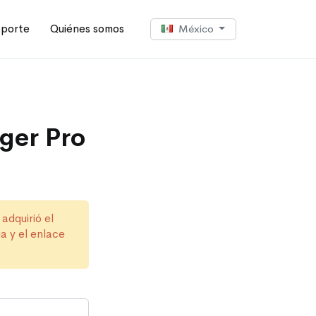
porte
Quiénes somos
México
ger Pro
adquirió el
a y el enlace