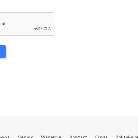
ówna
Cennik
Wsparcie
Kontakt
O nas
Polityka 