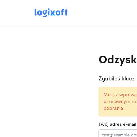
Odzysk
Zgubiłeś klucz 
Musisz wprowad
przeciwnym raz
pobrania.
Twój adres e-mail