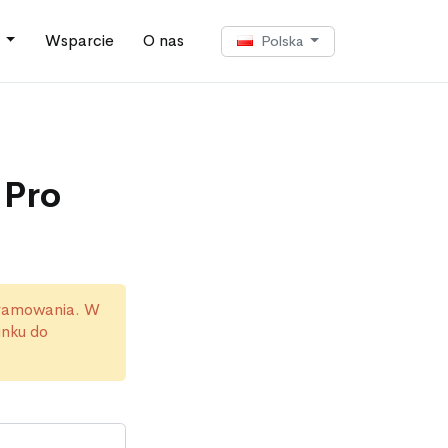
y
Wsparcie
O nas
Polska
 Pro
gramowania. W
inku do